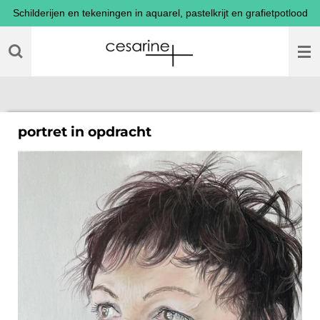
Schilderijen en tekeningen in aquarel, pastelkrijt en grafietpotlood
Ga
direct
naar
de
hoofdinhoud
portret in opdracht