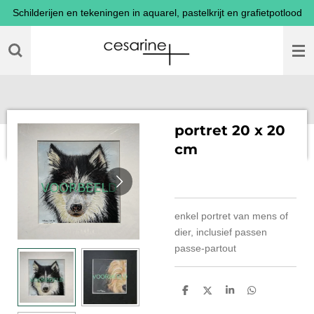
Schilderijen en tekeningen in aquarel, pastelkrijt en grafietpotlood
Ga
direct
naar
de
hoofdinhoud
portret 20 x 20
cm
enkel portret van mens of
dier, inclusief passen
passe-partout
D
D
S
D
e
e
h
e
l
e
a
l