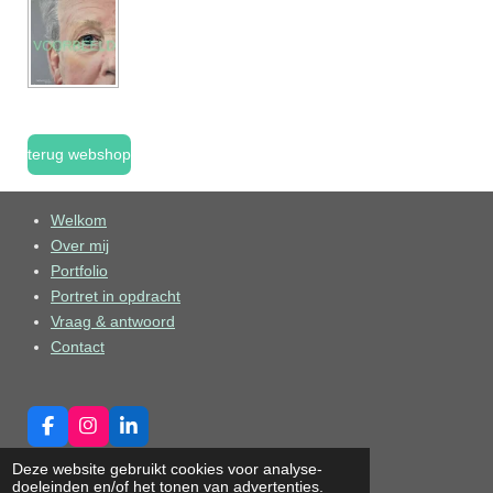
e
l
r
e
n
e
n
terug webshop
Welkom
Over mij
Portfolio
Portret in opdracht
Vraag & antwoord
Contact
F
I
L
a
n
i
© 2021 - 2026 cesarine
Deze website gebruikt cookies voor analyse-
c
s
n
doeleinden en/of het tonen van advertenties.
Powered by
JouwWeb
e
t
k